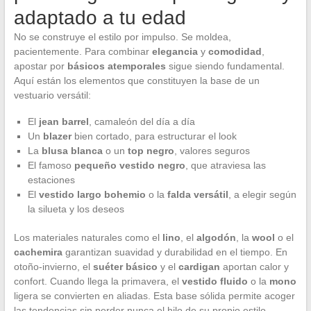
adaptado a tu edad
No se construye el estilo por impulso. Se moldea,
pacientemente. Para combinar
elegancia
y
comodidad
,
apostar por
básicos atemporales
sigue siendo fundamental.
Aquí están los elementos que constituyen la base de un
vestuario versátil:
El
jean barrel
, camaleón del día a día
Un
blazer
bien cortado, para estructurar el look
La
blusa blanca
o un
top negro
, valores seguros
El famoso
pequeño vestido negro
, que atraviesa las
estaciones
El
vestido largo bohemio
o la
falda versátil
, a elegir según
la silueta y los deseos
Los materiales naturales como el
lino
, el
algodón
, la
wool
o el
cachemira
garantizan suavidad y durabilidad en el tiempo. En
otoño-invierno, el
suéter básico
y el
cardigan
aportan calor y
confort. Cuando llega la primavera, el
vestido fluido
o la
mono
ligera se convierten en aliadas. Esta base sólida permite acoger
las tendencias sin perder nunca el hilo de su propio estilo.