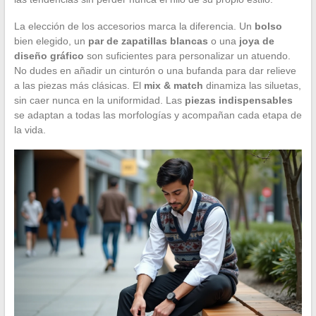
La elección de los accesorios marca la diferencia. Un
bolso
bien elegido, un
par de zapatillas blancas
o una
joya de
diseño gráfico
son suficientes para personalizar un atuendo.
No dudes en añadir un cinturón o una bufanda para dar relieve
a las piezas más clásicas. El
mix & match
dinamiza las siluetas,
sin caer nunca en la uniformidad. Las
piezas indispensables
se adaptan a todas las morfologías y acompañan cada etapa de
la vida.