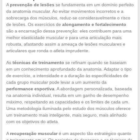
A
prevenção de lesões
se fundamenta em um domínio perfeito
da anatomia muscular. Ao evitar movimentos incorretos e a
sobrecarga dos músculos, reduz-se consideravelmente o risco
de lesões. Os exercícios de
alongamento e fortalecimento
são a encarnação dessa prevenção: eles contribuem para uma
melhor elasticidade muscular e para uma articulação mais
robusta, afastando assim a ameaça de lesões musculares e
articulares que ronda o atleta imprudente.
As
técnicas de treinamento
se refinam quando se baseiam
em um conhecimento aprofundado da anatomia. Adaptar o tipo
de exercício, a intensidade e a duração às especificidades de
cada grupo muscular pode levar a um aumento da
performance esportiva
. A abordagem personalizada, baseada
na anatomia individual, resulta em um ganho de desempenho
máximo, respeitando as capacidades e os limites de cada um.
Uma metodologia iluminada pelo estudo dos músculos oferece
um treinamento mais inteligente, mais seguro, mais alinhado
com os objetivos do atleta.
A
recuperação muscular
é um aspecto tão estratégico quanto
o treinamento em si. Os períodos de descanso e as técnicas de