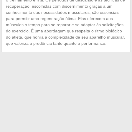
recuperação, escolhidas com discernimento graças a um
conhecimento das necessidades musculares, são essenciais
para permitir uma regeneração ótima. Elas oferecem aos
músculos o tempo para se reparar e se adaptar às solicitações
do exercício. É uma abordagem que respeita o ritmo biológico
do atleta, que honra a complexidade de seu aparelho muscular,
que valoriza a prudência tanto quanto a performance.
←
O mundo fascinante dos toupeiras: crescimento e
adaptação à vida subterrânea
O uso de expressões controversas no patois caribenho
→
Search