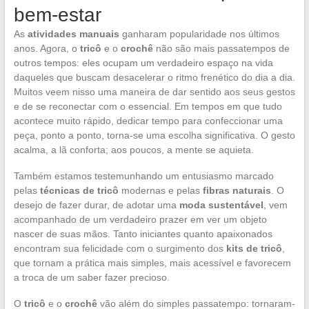
bem-estar
As
atividades manuais
ganharam popularidade nos últimos
anos. Agora, o
tricô
e o
crochê
não são mais passatempos de
outros tempos: eles ocupam um verdadeiro espaço na vida
daqueles que buscam desacelerar o ritmo frenético do dia a dia.
Muitos veem nisso uma maneira de dar sentido aos seus gestos
e de se reconectar com o essencial. Em tempos em que tudo
acontece muito rápido, dedicar tempo para confeccionar uma
peça, ponto a ponto, torna-se uma escolha significativa. O gesto
acalma, a lã conforta; aos poucos, a mente se aquieta.
Também estamos testemunhando um entusiasmo marcado
pelas
técnicas de tricô
modernas e pelas
fibras naturais
. O
desejo de fazer durar, de adotar uma
moda sustentável
, vem
acompanhado de um verdadeiro prazer em ver um objeto
nascer de suas mãos. Tanto iniciantes quanto apaixonados
encontram sua felicidade com o surgimento dos
kits de tricô
,
que tornam a prática mais simples, mais acessível e favorecem
a troca de um saber fazer precioso.
O
tricô
e o
crochê
vão além do simples passatempo: tornaram-