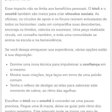
Esse impacto não se limita aos benefícios pessoais. O
tricô
e o
crochê
também são meios para criar
vínculos sociais
. As
oficinas, os círculos de apoio e os fóruns reúnem entusiastas de
todos os horizontes: cada um compartilha suas descobertas,
encoraja os tímidos, valoriza os sucessos. Uma peça realizada
circula, um conselho também, e toda uma comunidade se
anima na escuta e na benevolência.
Se você deseja enriquecer sua experiência, várias opções estão
à sua disposição:
Domine uma nova técnica para impulsionar a
confiança
em
si mesmo.
Mostre suas criações, teça laços em torno de uma paixão
comum.
Tenha o reflexo de desligar as telas para saborear este
momento de calma, ao ritmo das agulhas.
Escolher o
tricô
ou o
crochê
é conceder-se uma pausa
preciosa. Pegue uma lã macia, deixe-se guiar pelo ritmo dos
pontos repetidos. Este intervalo pode se tornar um eixo de