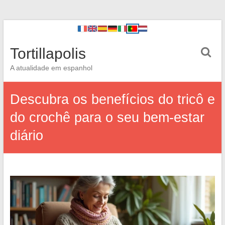
Tortillapolis
A atualidade em espanhol
Descubra os benefícios do tricô e
do crochê para o seu bem-estar
diário