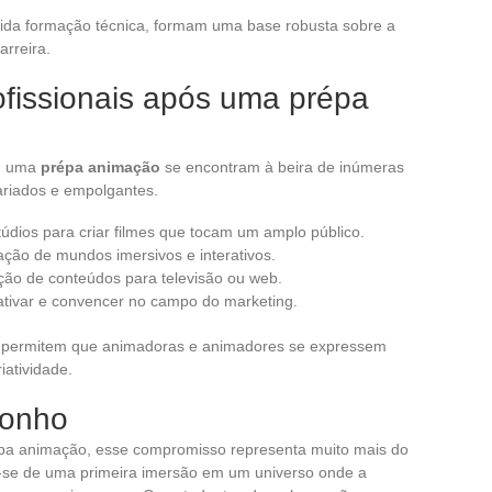
ida formação técnica, formam uma base robusta sobre a
arreira.
ofissionais após uma prépa
m uma
prépa animação
se encontram à beira de inúmeras
ariados e empolgantes.
stúdios para criar filmes que tocam um amplo público.
riação de mundos imersivos e interativos.
ução de conteúdos para televisão ou web.
ativar e convencer no campo do marketing.
ra permitem que animadoras e animadores se expressem
iatividade.
sonho
pa animação, esse compromisso representa muito mais do
-se de uma primeira imersão em um universo onde a