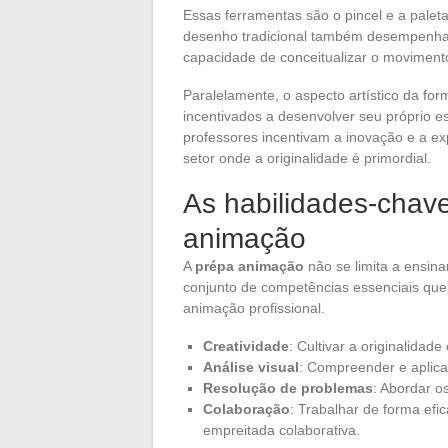
Essas ferramentas são o pincel e a paleta
desenho tradicional também desempenha um
capacidade de conceitualizar o moviment
Paralelamente, o aspecto artístico da for
incentivados a desenvolver seu próprio est
professores incentivam a inovação e a 
setor onde a originalidade é primordial.
As habilidades-chav
animação
A
prépa animação
não se limita a ensina
conjunto de competências essenciais que
animação profissional.
Creatividade
: Cultivar a originalidad
Análise visual
: Compreender e aplicar
Resolução de problemas
: Abordar o
Colaboração
: Trabalhar de forma ef
empreitada colaborativa.