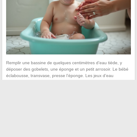
Remplir une bassine de quelques centimètres d’eau tiède, y
déposer des gobelets, une éponge et un petit arrosoir. Le bébé
éclabousse, transvase, presse l’éponge. Les jeux d’eau
sollicitent la motricité fine et offrent une expérience sensorielle
que les activités au sec ne couvrent pas.
Gobelet percé : l’eau qui s’écoule capte l’attention et introduit
une forme de cause à effet
Éponge naturelle : presser et relâcher travaille la force de la
main
Jouet flottant : le pousser, le rattraper, observer qu’il revient à
la surface