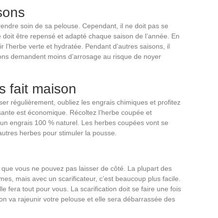
isons
endre soin de sa pelouse. Cependant, il ne doit pas se
ge doit être repensé et adapté chaque saison de l’année. En
ir l’herbe verte et hydratée. Pendant d’autres saisons, il
isons demandent moins d’arrosage au risque de noyer
s fait maison
ser régulièrement, oubliez les engrais chimiques et profitez
issante est économique. Récoltez l’herbe coupée et
 un engrais 100 % naturel. Les herbes coupées vont se
 autres herbes pour stimuler la pousse.
que vous ne pouvez pas laisser de côté. La plupart des
mes, mais avec un scarificateur, c’est beaucoup plus facile.
 fera tout pour vous. La scarification doit se faire une fois
n va rajeunir votre pelouse et elle sera débarrassée des