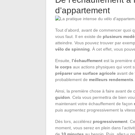
d’appartement
Tout d’abord, avant de commencer quoi que
vous faut. Il en existe de
plusieurs mod
atteindre. Vous pouvez trouver par exemp
vélo de spinning
. À cet effet, vous pou
Ensuite,
l’échauffement
est la première é
le corps
aux actions physiques qui vont s
préparer une surface agricole
avant de 
probablement de
meilleurs rendements
.
Ainsi, la première chose à faire avant de
guidon
. Cela vous permettra de bien vou
maintenant votre échauffement de façon
puis augmentez progressivement la vites
Dès lors, accélérez
progressivement
. C
moment, vous serez en plein dans l’activ
de
10 minutes
au besoin. Puis, allez-y 