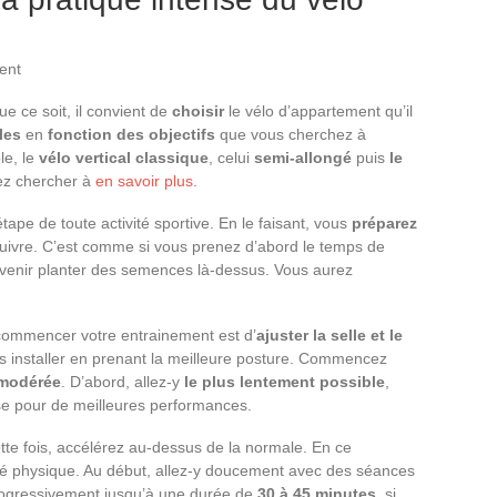
 ce soit, il convient de
choisir
le vélo d’appartement qu’il
èles
en
fonction des objectifs
que vous cherchez à
le, le
vélo vertical classique
, celui
semi-allongé
puis
le
vez chercher à
en savoir plus
.
tape de toute activité sportive. En le faisant, vous
préparez
uivre. C’est comme si vous prenez d’abord le temps de
venir planter des semences là-dessus. Vous aurez
 commencer votre entrainement est d’
ajuster la selle et le
s installer en prenant la meilleure posture. Commencez
modérée
. D’abord, allez-y
le plus lentement possible
,
se pour de meilleures performances.
ette fois, accélérez au-dessus de la normale. En ce
ité physique. Au début, allez-y doucement avec des séances
progressivement jusqu’à une durée de
30 à 45 minutes
, si