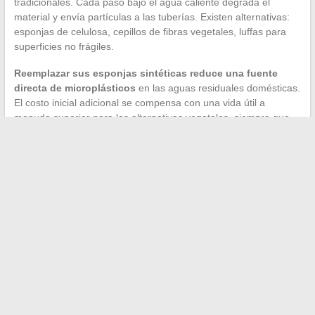
tradicionales. Cada paso bajo el agua caliente degrada el
material y envía partículas a las tuberías. Existen alternativas:
esponjas de celulosa, cepillos de fibras vegetales, luffas para
superficies no frágiles.
Reemplazar sus esponjas sintéticas reduce una fuente
directa de microplásticos
en las aguas residuales domésticas.
El costo inicial adicional se compensa con una vida útil a
menudo superior para las alternativas vegetales, siempre que
se dejen secar entre dos usos para evitar el desarrollo
bacteriano.
La elección de suministros para el hogar se basa en tres ejes
verificables: la conformidad regulatoria de los productos
(tensioactivos, etiquetas), la adecuación del material a cada
superficie y
la ausencia de compuestos irritantes o
contaminantes identificados
. Cruce estos tres criterios antes
de cada compra para filtrar la mayoría de los errores comunes.
←
Las noticias en continuo: la información esencial para