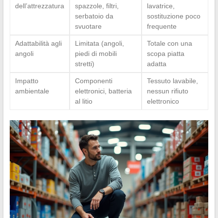
dell’attrezzatura
spazzole, filtri,
lavatrice,
serbatoio da
sostituzione poco
svuotare
frequente
Adattabilità agli
Limitata (angoli,
Totale con una
angoli
piedi di mobili
scopa piatta
stretti)
adatta
Impatto
Componenti
Tessuto lavabile,
ambientale
elettronici, batteria
nessun rifiuto
al litio
elettronico