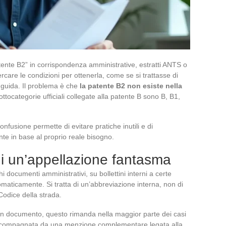
ente B2” in corrispondenza amministrative, estratti ANTS o
ercare le condizioni per ottenerla, come se si trattasse di
i guida. Il problema è che
la patente B2 non esiste nella
ottocategorie ufficiali collegate alla patente B sono B, B1,
sione permette di evitare pratiche inutili e di
nte in base al proprio reale bisogno.
di un’appellazione fantasma
 documenti amministrativi, su bollettini interni a certe
maticamente. Si tratta di un’abbreviazione interna, non di
Codice della strada.
n documento, questo rimanda nella maggior parte dei casi
accompagnata da una menzione complementare legata alla