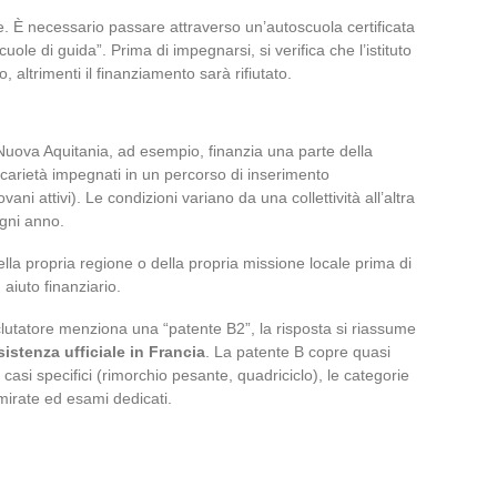
. È necessario passare attraverso un’autoscuola certificata
cuole di guida”. Prima di impegnarsi, si verifica che l’istituto
 altrimenti il finanziamento sarà rifiutato.
a Nuova Aquitania, ad esempio, finanzia una parte della
recarietà impegnati in un percorso di inserimento
ani attivi). Le condizioni variano da una collettività all’altra
gni anno.
o della propria regione o della propria missione locale prima di
aiuto finanziario.
lutatore menziona una “patente B2”, la risposta si riassume
istenza ufficiale in Francia
. La patente B copre quasi
 casi specifici (rimorchio pesante, quadriciclo), le categorie
irate ed esami dedicati.