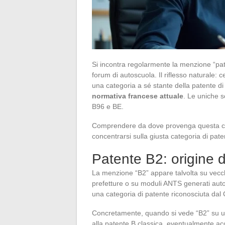
Si incontra regolarmente la menzione “pat
forum di autoscuola. Il riflesso naturale: c
una categoria a sé stante della patente d
normativa francese attuale
. Le uniche s
B96 e BE.
Comprendere da dove provenga questa confu
concentrarsi sulla giusta categoria di pate
Patente B2: origine 
La menzione “B2” appare talvolta su vecchi
prefetture o su moduli ANTS generati auto
una categoria di patente riconosciuta dal 
Concretamente, quando si vede “B2” su u
alla patente B classica, eventualmente 