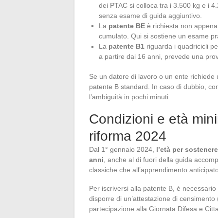
dei PTAC si colloca tra i 3.500 kg e i 
senza esame di guida aggiuntivo.
La
patente BE
è richiesta non appena 
cumulato. Qui si sostiene un esame prat
La
patente B1
riguarda i quadricicli p
a partire dai 16 anni, prevede una prov
Se un datore di lavoro o un ente richiede
patente B standard. In caso di dubbio, con
l’ambiguità in pochi minuti.
Condizioni e età mini
riforma 2024
Dal 1° gennaio 2024,
l’età per sostener
anni
, anche al di fuori della guida accom
classiche che all’apprendimento anticipato
Per iscriversi alla patente B, è necessario
disporre di un’attestazione di censimento (p
partecipazione alla Giornata Difesa e Cittad