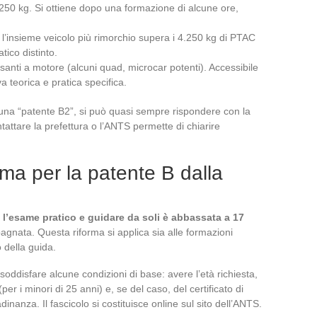
4.250 kg. Si ottiene dopo una formazione di alcune ore,
l’insieme veicolo più rimorchio supera i 4.250 kg di PTAC
ico distinto.
esanti a motore (alcuni quad, microcar potenti). Accessibile
a teorica e pratica specifica.
 una “patente B2”, si può quasi sempre rispondere con la
tattare la prefettura o l’ANTS permette di chiarire
ma per la patente B dalla
e l’esame pratico e guidare da soli è abbassata a 17
pagnata. Questa riforma si applica sia alle formazioni
 della guida.
 soddisfare alcune condizioni di base: avere l’età richiesta,
er i minori di 25 anni) e, se del caso, del certificato di
inanza. Il fascicolo si costituisce online sul sito dell’ANTS.