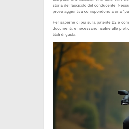
storia del fascicolo del conducente. Nes
prova aggiuntiva corrispondono a una “pa
Per saperne di più sulla patente B2 e co
documenti, è necessario risalire alle prat
titoli di guida.