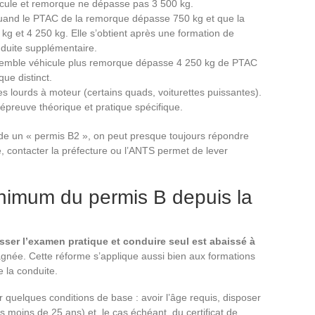
cule et remorque ne dépasse pas 3 500 kg.
uand le PTAC de la remorque dépasse 750 kg et que la
g et 4 250 kg. Elle s’obtient après une formation de
duite supplémentaire.
semble véhicule plus remorque dépasse 4 250 kg de PTAC
ue distinct.
s lourds à moteur (certains quads, voiturettes puissantes).
épreuve théorique et pratique spécifique.
e un « permis B2 », on peut presque toujours répondre
, contacter la préfecture ou l’ANTS permet de lever
inimum du permis B depuis la
sser l’examen pratique et conduire seul est abaissé à
gnée. Cette réforme s’applique aussi bien aux formations
e la conduite.
ir quelques conditions de base : avoir l’âge requis, disposer
 moins de 25 ans) et, le cas échéant, du certificat de