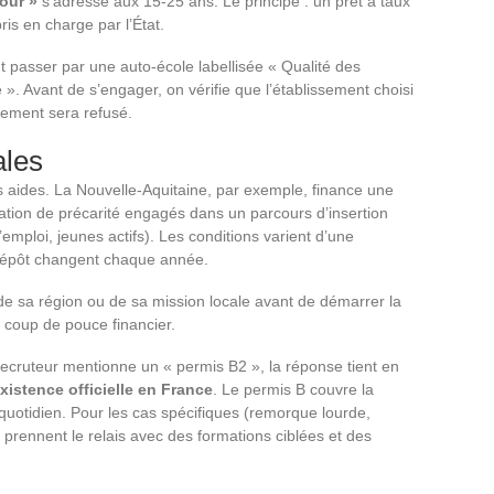
jour »
s’adresse aux 15-25 ans. Le principe : un prêt à taux
ris en charge par l’État.
aut passer par une auto-école labellisée « Qualité des
». Avant de s’engager, on vérifie que l’établissement choisi
ncement sera refusé.
ales
s aides. La Nouvelle-Aquitaine, par exemple, finance une
uation de précarité engagés dans un parcours d’insertion
mploi, jeunes actifs). Les conditions varient d’une
de dépôt changent chaque année.
te de sa région ou de sa mission locale avant de démarrer la
 coup de pouce financier.
recruteur mentionne un « permis B2 », la réponse tient en
xistence officielle en France
. Le permis B couvre la
 quotidien. Pour les cas spécifiques (remorque lourde,
 prennent le relais avec des formations ciblées et des