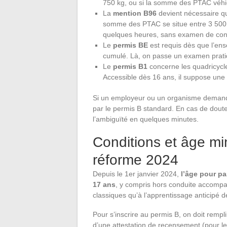
750 kg, ou si la somme des PTAC véhi
La
mention B96
devient nécessaire q
somme des PTAC se situe entre 3 500 k
quelques heures, sans examen de con
Le
permis BE
est requis dès que l’en
cumulé. Là, on passe un examen pratiq
Le
permis B1
concerne les quadricycle
Accessible dès 16 ans, il suppose une 
Si un employeur ou un organisme demand
par le permis B standard. En cas de doute
l’ambiguïté en quelques minutes.
Conditions et âge m
réforme 2024
Depuis le 1er janvier 2024,
l’âge pour pa
17 ans
, y compris hors conduite accompa
classiques qu’à l’apprentissage anticipé d
Pour s’inscrire au permis B, on doit rempl
d’une attestation de recensement (pour les