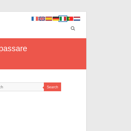
ipassare
Search