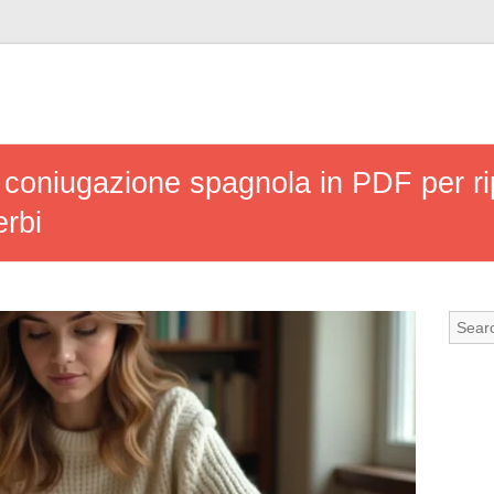
i coniugazione spagnola in PDF per r
erbi