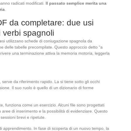
 hanno radicati modificati.
Il passato semplice merita una
ria
.
F da completare: due usi
 i verbi spagnoli
ancesi utilizzano schede di coniugazione spagnola da
e delle tabelle precompilate. Questo approccio detto “a
crivere una terminazione attiva la memoria motoria, leggerla
serve da riferimento rapido. La si tiene sotto gli occhi
sione. Il suo ruolo è quello di un dizionario di forme
e, funziona come un esercizio. Alcuni file sono progettati
n aree di inserimento e la possibilità di evidenziare. Questo
 sessioni brevi e ripetute.
i apprendimento. In fase di scoperta di un nuovo tempo, la