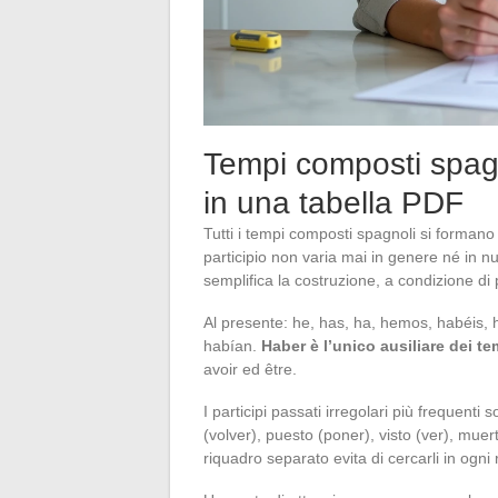
Tempi composti spagno
in una tabella PDF
Tutti i tempi composti spagnoli si formano c
participio non varia mai in genere né in 
semplifica la costruzione, a condizione d
Al presente: he, has, ha, hemos, habéis, h
habían.
Haber è l’unico ausiliare dei 
avoir ed être.
I participi passati irregolari più frequenti 
(volver), puesto (poner), visto (ver), muer
riquadro separato evita di cercarli in ogni