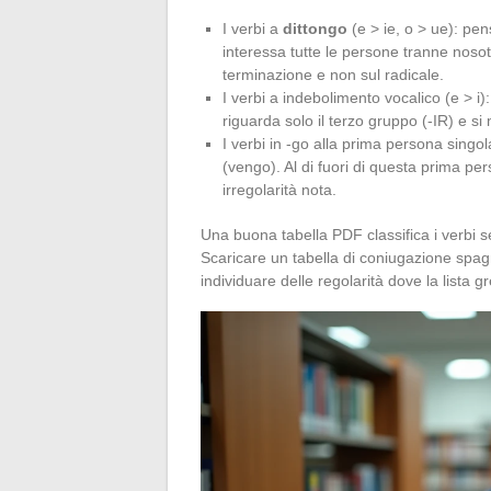
I verbi a
dittongo
(e > ie, o > ue): pe
interessa tutte le persone tranne nosot
terminazione e non sul radicale.
I verbi a indebolimento vocalico (e > i
riguarda solo il terzo gruppo (-IR) e s
I verbi in -go alla prima persona singol
(vengo). Al di fuori di questa prima pe
irregolarità nota.
Una buona tabella PDF classifica i verbi s
Scaricare un tabella di coniugazione spag
individuare delle regolarità dove la lista 