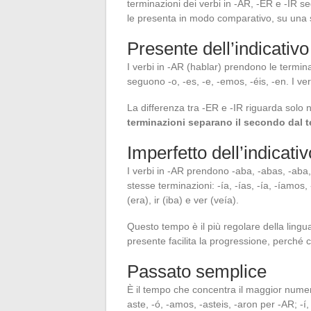
terminazioni dei verbi in -AR, -ER e -IR 
le presenta in modo comparativo, su una 
Presente dell’indicativo
I verbi in -AR (hablar) prendono le termina
seguono -o, -es, -e, -emos, -éis, -en. I verb
La differenza tra -ER e -IR riguarda solo 
terminazioni separano il secondo dal 
Imperfetto dell’indicativ
I verbi in -AR prendono -aba, -abas, -aba,
stesse terminazioni: -ía, -ías, -ía, -íamos, 
(era), ir (iba) e ver (veía).
Questo tempo è il più regolare della ling
presente facilita la progressione, perché c
Passato semplice
È il tempo che concentra il maggior numero 
aste, -ó, -amos, -asteis, -aron per -AR; -í, 