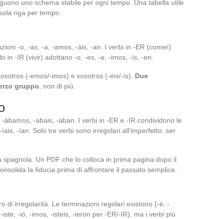
seguono uno schema stabile per ogni tempo. Una tabella utile
sola riga per tempo.
zioni -o, -as, -a, -amos, -áis, -an. I verbi in -ER (comer)
i in -IR (vivir) adottano -o, -es, -e, -imos, -ís, -en.
nosotros (-emos/-imos) e vosotros (-éis/-ís).
Due
terzo gruppo
, non di più.
o
 -ábamos, -abais, -aban. I verbi in -ER e -IR condividono le
-íais, -ían. Solo tre verbi sono irregolari all’imperfetto: ser
ua spagnola. Un PDF che lo colloca in prima pagina dopo il
onsolida la fiducia prima di affrontare il passato semplice.
di irregolarità. Le terminazioni regolari esistono (-é, -
-iste, -ió, -imos, -isteis, -ieron per -ER/-IR), ma i verbi più