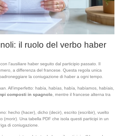
li: il ruolo del verbo haber
on l’ausiliare haber seguito dal participio passato. Il
numero, a differenza del francese. Questa regola unica
i padroneggiare la coniugazione di haber a ogni tempo.
an. All’imperfetto: había, habías, había, habíamos, habíais,
tempi composti in spagnolo
, mentre il francese alterna tra
sono: hecho (hacer), dicho (decir), escrito (escribir), vuelto
to (morir). Una tabella PDF che isola questi participi in un
 riga di coniugazione.