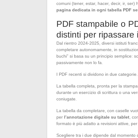
comuni (tener, estar, hacer, decir, ir, ser)
pagina dedicata in ogni tabella PDF se
PDF stampabile o PD
distinti per ripassare
Dal rientro 2024-2025, diversi istituti fr
completare autonomamente, in sostituzion
buchi” si basa su un principio semplice: s
passivamente non lo fa.
I PDF recenti si dividono in due categorie.
La tabella completa, pronta per la stampa, 
durante un esercizio di scrittura o una ver
coniugate.
La tabella da completare, con caselle vuot
per
l’annotazione digitale su tablet
, co
formato è più adatto a revisioni attive, per
Scegliere tra i due dipende dal momento d