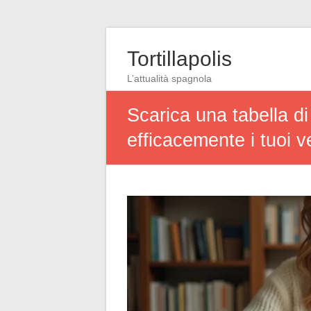
Tortillapolis
L’attualità spagnola
Scarica una tabella d
efficacemente i tuoi v