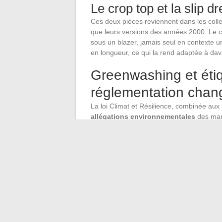
Le crop top et la slip dr
Ces deux pièces reviennent dans les coll
que leurs versions des années 2000. Le 
sous un blazer, jamais seul en contexte u
en longueur, ce qui la rend adaptée à da
Greenwashing et étiq
réglementation chan
La loi Climat et Résilience, combinée aux
allégations environnementales
des mar
ou « durable » ne peuvent plus figurer sur
Pour les acheteurs, cela signifie que les 
deviennent plus fiables qu’il y a quelque
pouvoir documenter la traçabilité de sa fib
Vérifier la présence d’un label tiers 
déclarations de la marque.
Privilégier les fiches produit détaillan
Se méfier des collections « capsule gr