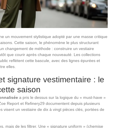
ne un mouvement stylistique adopté par une masse critique
isons. Cette saison, le phénomène le plus structurant
 un changement de méthode : construire un vestiaire
utôt que courir après chaque nouveauté. Les collections
lic reflètent cette bascule, avec des lignes épurées et
re elles.
 signature vestimentaire : le
cette saison
onnalisée
a pris le dessus sur la logique du « must-have »
oe Report et Refinery29 documentent depuis plusieurs
 visent un vestiaire de dix à vingt pièces clés, portées de
s, mais de les filtrer. Une « signature uniform » (chemise