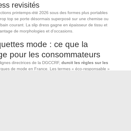
ess revisités
ections printemps-été 2026 sous des formes plus portables
crop top se porte désormais superposé sur une chemise ou
rbain courant. La slip dress gagne en épaisseur de tissu et
vantage de morphologies et d’occasions.
uettes mode : ce que la
ge pour les consommateurs
 lignes directrices de la DGCCRF,
durcit les règles sur les
ques de mode en France. Les termes « éco-responsable »
 une étiquette sans preuves vérifiables.
labels affichés sur les vêtements tendance de la saison
s années. Une marque qui revendique un tissu recyclé doit
re.
(GOTS, OEKO-TEX, Bluesign) plutôt que de se fier aux auto-
t la composition exacte et le pays de confection.
een » lancées par des enseignes dont le modèle principal