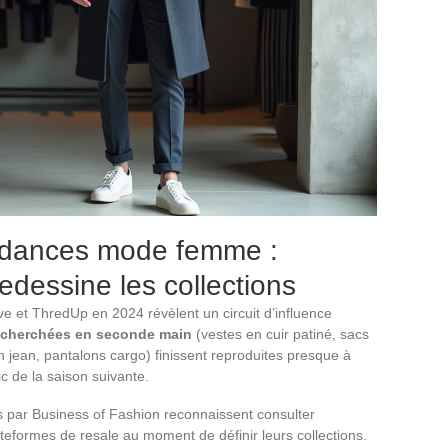
ndances mode femme :
edessine les collections
ive et ThredUp en 2024 révèlent un circuit d’influence
recherchées en seconde main
(vestes en cuir patiné, sacs
 jean, pantalons cargo) finissent reproduites presque à
ic de la saison suivante.
és par Business of Fashion reconnaissent consulter
teformes de resale au moment de définir leurs collections.