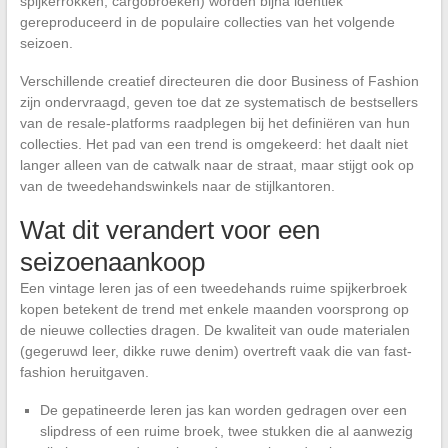
spijkerrokken, cargobroeken) worden bijna identiek
gereproduceerd in de populaire collecties van het volgende
seizoen.
Verschillende creatief directeuren die door Business of Fashion
zijn ondervraagd, geven toe dat ze systematisch de bestsellers
van de resale-platforms raadplegen bij het definiëren van hun
collecties. Het pad van een trend is omgekeerd: het daalt niet
langer alleen van de catwalk naar de straat, maar stijgt ook op
van de tweedehandswinkels naar de stijlkantoren.
Wat dit verandert voor een
seizoenaankoop
Een vintage leren jas of een tweedehands ruime spijkerbroek
kopen betekent de trend met enkele maanden voorsprong op
de nieuwe collecties dragen. De kwaliteit van oude materialen
(gegeruwd leer, dikke ruwe denim) overtreft vaak die van fast-
fashion heruitgaven.
De gepatineerde leren jas kan worden gedragen over een
slipdress of een ruime broek, twee stukken die al aanwezig