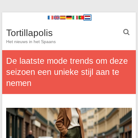
Tortillapolis
Het nieuws in het Spaans
De laatste mode trends om deze
seizoen een unieke stijl aan te
nemen