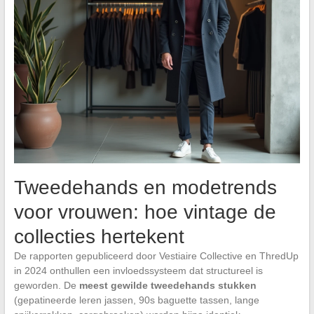
Tweedehands en modetrends
voor vrouwen: hoe vintage de
collecties hertekent
De rapporten gepubliceerd door Vestiaire Collective en ThredUp
in 2024 onthullen een invloedssysteem dat structureel is
geworden. De
meest gewilde tweedehands stukken
(gepatineerde leren jassen, 90s baguette tassen, lange