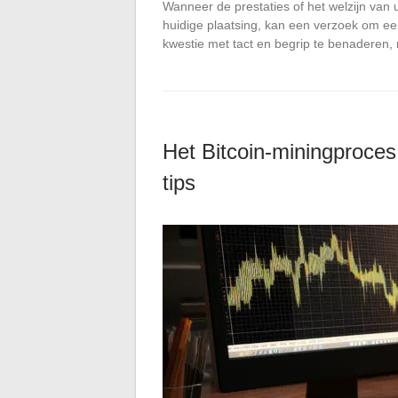
Wanneer de prestaties of het welzijn van u
huidige plaatsing, kan een verzoek om een 
kwestie met tact en begrip te benaderen
Het Bitcoin-miningproce
tips