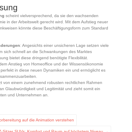
ssung
ng
scheint vielversprechend, da sie den wachsenden
mie in der Arbeitswelt gerecht wird. Mit dem Aufstieg neuer
enkweisen könnte diese Beschäftigungsform zum Standard
änderungen
: Angesichts einer unsicheren Lage setzen viele
m sich schnell an die Schwankungen des Marktes
g bietet diese dringend benötigte Flexibilität.
t dem Anstieg von Homeoffice und der Wissensökonomie
 perfekt in diese neuen Dynamiken ein und ermöglicht es
usammenzuarbeiten.
tzt von einem zunehmend robusten rechtlichen Rahmen
n Glaubwürdigkeit und Legitimität und zieht somit ein
uten und Unternehmen an.
Vorbereitung auf die Animation verstehen
 7-Sitzer SUVs: Komfort und Raum auf höchstem Niveau
→