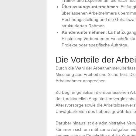
Trainer und Experten an, die nach ne
Überlassungsunternehmen
: Es fung
überlassenen Arbeitnehmers übernimmt
Rechnungsstellung und die Gehaltszah
strukturierten Rahmen.
Kundenunternehmen
: Es hat Zugang
Einstellung verbundenen Einschränkunge
Projekte oder spezifische Aufträge.
Die Vorteile der Arb
Durch die Wahl der Arbeitnehmerüberlass
Mischung aus Freiheit und Sicherheit. Dies
Arbeitnehmer ansprechen.
Zu Beginn genießen die überlassenen Ar
der traditionellen Angestellten vergleichb
Altersvorsorge sowie die Arbeitslosenver
Unwägbarkeiten des Lebens gewährleiste
Darüber hinaus ist die administrative Ve
kümmern sich um mühsame Aufgaben wie 
sodass sich die Fachkräfte auf ihr Kerng