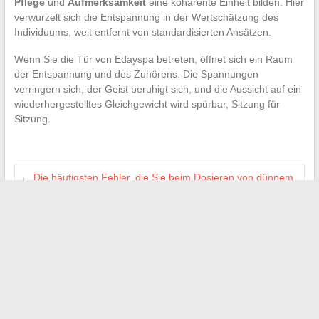
Pflege
und
Aufmerksamkeit
eine kohärente Einheit bilden. Hier
verwurzelt sich die Entspannung in der Wertschätzung des
Individuums, weit entfernt von standardisierten Ansätzen.
Wenn Sie die Tür von Edayspa betreten, öffnet sich ein Raum
der Entspannung und des Zuhörens. Die Spannungen
verringern sich, der Geist beruhigt sich, und die Aussicht auf ein
wiederhergestelltes Gleichgewicht wird spürbar, Sitzung für
Sitzung.
←
Die häufigsten Fehler, die Sie beim Dosieren von dünnem
Estrich für Ihre Arbeiten vermeiden sollten
So wählen Sie den besten Platz in einem Ryanair-Flugzeug
für einen komfortablen Flug aus
→
Search