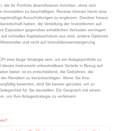
 die ihr Portfolio diversifizieren möchten, ohne sich
on Immobilien zu beschäftigen. Rentner können hierin eine
 regelmäßige Ausschüttungen zu ergänzen. Darüber hinaus
obereitschaft haben, die Verteilung der Investitionen auf
e Exposition gegenüber erheblichen Verlusten verringert
e auf schnelles Kapitalwachstum aus sind, andere Optionen
f Mietrendite und nicht auf Immobilienwertsteigerung
SCPI eine kluge Strategie sein, um ein Anlageportfolio zu
hl dieses Instrument unbestreitbare Vorteile in Bezug auf
ion bietet, ist es entscheidend, die Gebühren, die
ät der Renditen zu berücksichtigen. Wenn Sie Ihre
 sorgfältig bewerten, sind Sie besser gerüstet, um zu
Gelegenheit für Sie darstellen. Ein Gespräch mit einem
in, um Ihre Anlagestrategie zu verfeinern.
den?