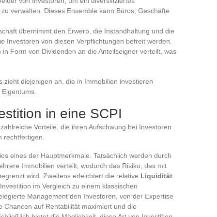
lder von Investoren, um ein diversifiziertes
zu verwalten. Dieses Ensemble kann Büros, Geschäfte
lschaft übernimmt den Erwerb, die Instandhaltung und die
e Investoren von diesen Verpflichtungen befreit werden.
 in Form von Dividenden an die Anteilseigner verteilt, was
 zieht diejenigen an, die in Immobilien investieren
n Eigentums.
estition in eine SCPI
 zahlreiche Vorteile, die ihren Aufschwung bei Investoren
 rechtfertigen.
lios eines der Hauptmerkmale. Tatsächlich werden durch
 mehrere Immobilien verteilt, wodurch das Risiko, das mit
egrenzt wird. Zweitens erleichtert die relative
Liquidität
 Investition im Vergleich zu einem klassischen
delegierte Management den Investoren, von der Expertise
e Chancen auf Rentabilität maximiert und die
ießlich bietet die Möglichkeit, diese Art von Investition