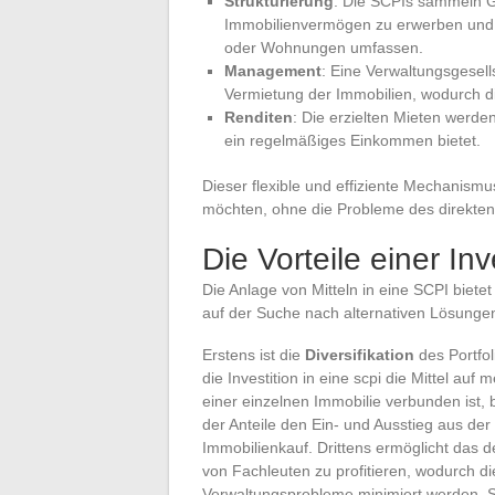
Strukturierung
: Die SCPIs sammeln Ge
Immobilienvermögen zu erwerben und 
oder Wohnungen umfassen.
Management
: Eine Verwaltungsgesel
Vermietung der Immobilien, wodurch di
Renditen
: Die erzielten Mieten werden
ein regelmäßiges Einkommen bietet.
Dieser flexible und effiziente Mechanismus
möchten, ohne die Probleme des direkte
Die Vorteile einer Inv
Die Anlage von Mitteln in eine SCPI bietet
auf der Suche nach alternativen Lösungen
Erstens ist die
Diversifikation
des Portfo
die Investition in eine scpi die Mittel auf
einer einzelnen Immobilie verbunden ist, b
der Anteile den Ein- und Ausstieg aus der
Immobilienkauf. Drittens ermöglicht das 
von Fachleuten zu profitieren, wodurch di
Verwaltungsprobleme minimiert werden. Schl