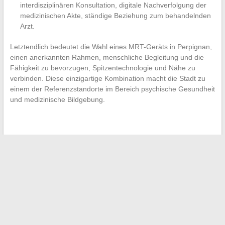
interdisziplinären Konsultation, digitale Nachverfolgung der
medizinischen Akte, ständige Beziehung zum behandelnden
Arzt.
Letztendlich bedeutet die Wahl eines MRT-Geräts in Perpignan,
einen anerkannten Rahmen, menschliche Begleitung und die
Fähigkeit zu bevorzugen, Spitzentechnologie und Nähe zu
verbinden. Diese einzigartige Kombination macht die Stadt zu
einem der Referenzstandorte im Bereich psychische Gesundheit
und medizinische Bildgebung.
←
Wahlplakate: Die Kunst der legalen und effektiven
Installation
Nuxe oder Caudalie für die Haut: Welche Marke sollten Sie
für Ihre Pflege bevorzugen?
→
Search