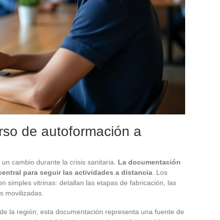
rso de autoformación a
n cambio durante la crisis sanitaria.
La documentación
entral para seguir las actividades a distancia
. Los
n simples vitrinas: detallan las etapas de fabricación, las
s movilizadas.
 de la región, esta documentación representa una fuente de