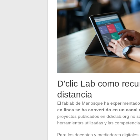
D’clic Lab como recu
distancia
El fablab de Manosque ha experimentado u
en línea se ha convertido en un canal c
proyectos publicados en dcliclab.org no so
herramientas utilizadas y las competencia
Para los docentes y mediadores digitales