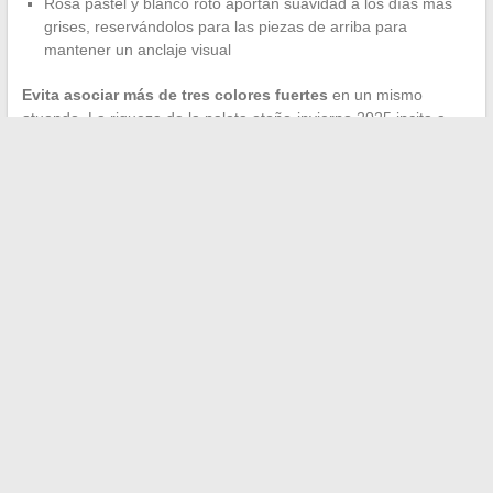
Rosa pastel y blanco roto aportan suavidad a los días más
grises, reservándolos para las piezas de arriba para
mantener un anclaje visual
Evita asociar más de tres colores fuertes
en un mismo
atuendo. La riqueza de la paleta otoño-invierno 2025 incita a
mezclarlo todo, pero un look legible se basa en dos tonos
dominantes y un acento puntual.
Los colores de esta temporada comparten un punto en común
raramente subrayado: envejecen bien. Burdeos, camel, gris
antracita, chocolate: ninguno de estos tonos se volverá
anticuado en seis meses. Apostar por ellos es construir un
guardarropa que atraviesa las temporadas sin perder su
coherencia.
←
Descubre cómo acceder a D’clic Lab en línea de manera
fácil y rápida
Descubre el universo del té orgánico: historia, valores y