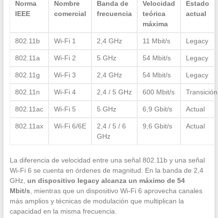
Norma
Nombre
Banda de
Velocidad
Estado
IEEE
comercial
frecuencia
teórica
actual
máxima
802.11b
Wi-Fi 1
2,4 GHz
11 Mbit/s
Legacy
802.11a
Wi-Fi 2
5 GHz
54 Mbit/s
Legacy
802.11g
Wi-Fi 3
2,4 GHz
54 Mbit/s
Legacy
802.11n
Wi-Fi 4
2,4 / 5 GHz
600 Mbit/s
Transición
802.11ac
Wi-Fi 5
5 GHz
6,9 Gbit/s
Actual
802.11ax
Wi-Fi 6/6E
2,4 / 5 / 6
9,6 Gbit/s
Actual
GHz
La diferencia de velocidad entre una señal 802.11b y una señal
Wi-Fi 6 se cuenta en órdenes de magnitud. En la banda de 2,4
GHz,
un dispositivo legacy alcanza un máximo de 54
Mbit/s
, mientras que un dispositivo Wi-Fi 6 aprovecha canales
más amplios y técnicas de modulación que multiplican la
capacidad en la misma frecuencia.