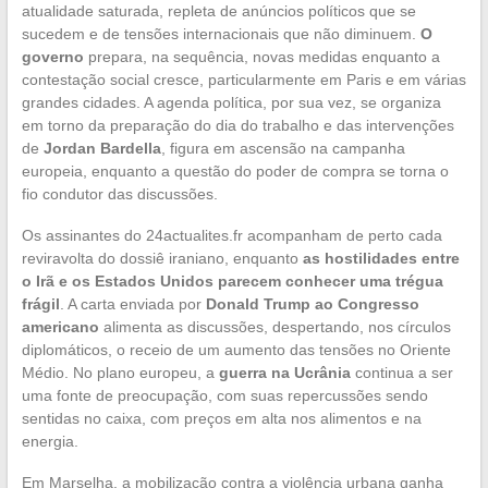
atualidade saturada, repleta de anúncios políticos que se
sucedem e de tensões internacionais que não diminuem.
O
governo
prepara, na sequência, novas medidas enquanto a
contestação social cresce, particularmente em Paris e em várias
grandes cidades. A agenda política, por sua vez, se organiza
em torno da preparação do dia do trabalho e das intervenções
de
Jordan Bardella
, figura em ascensão na campanha
europeia, enquanto a questão do poder de compra se torna o
fio condutor das discussões.
Os assinantes do 24actualites.fr acompanham de perto cada
reviravolta do dossiê iraniano, enquanto
as hostilidades entre
o Irã e os Estados Unidos parecem conhecer uma trégua
frágil
. A carta enviada por
Donald Trump ao Congresso
americano
alimenta as discussões, despertando, nos círculos
diplomáticos, o receio de um aumento das tensões no Oriente
Médio. No plano europeu, a
guerra na Ucrânia
continua a ser
uma fonte de preocupação, com suas repercussões sendo
sentidas no caixa, com preços em alta nos alimentos e na
energia.
Em Marselha, a mobilização contra a violência urbana ganha