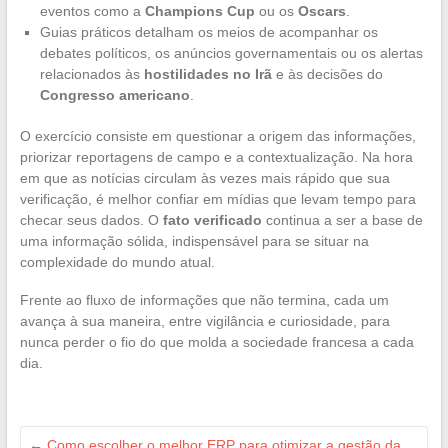
eventos como a
Champions Cup
ou os
Oscars
.
Guias práticos detalham os meios de acompanhar os
debates políticos, os anúncios governamentais ou os alertas
relacionados às
hostilidades no Irã
e às decisões do
Congresso americano
.
O exercício consiste em questionar a origem das informações,
priorizar reportagens de campo e a contextualização. Na hora
em que as notícias circulam às vezes mais rápido que sua
verificação, é melhor confiar em mídias que levam tempo para
checar seus dados. O
fato verificado
continua a ser a base de
uma informação sólida, indispensável para se situar na
complexidade do mundo atual.
Frente ao fluxo de informações que não termina, cada um
avança à sua maneira, entre vigilância e curiosidade, para
nunca perder o fio do que molda a sociedade francesa a cada
dia.
←
Como escolher o melhor ERP para otimizar a gestão da