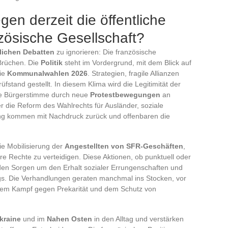
n derzeit die öffentliche
zösische Gesellschaft?
tlichen Debatten
zu ignorieren: Die französische
 Brüchen. Die
Politik
steht im Vordergrund, mit dem Blick auf
ie
Kommunalwahlen 2026
. Strategien, fragile Allianzen
rüfstand gestellt. In diesem Klima wird die Legitimität der
 die Bürgerstimme durch neue
Protestbewegungen
an
 die Reform des Wahlrechts für Ausländer, soziale
tung kommen mit Nachdruck zurück und offenbaren die
ie Mobilisierung der
Angestellten von SFR-Geschäften
,
hre Rechte zu verteidigen. Diese Aktionen, ob punktuell oder
enden Sorgen um den Erhalt sozialer Errungenschaften und
ogs. Die Verhandlungen geraten manchmal ins Stocken, vor
dem Kampf gegen Prekarität und dem Schutz von
Ukraine
und im
Nahen Osten
in den Alltag und verstärken