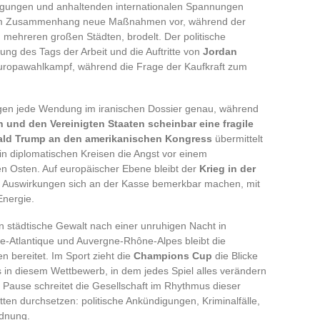
digungen und anhaltenden internationalen Spannungen
sem Zusammenhang neue Maßnahmen vor, während der
d mehreren großen Städten, brodelt. Der politische
tung des Tags der Arbeit und die Auftritte von
Jordan
Europawahlkampf, während die Frage der Kaufkraft zum
olgen jede Wendung im iranischen Dossier genau, während
 und den Vereinigten Staaten scheinbar eine fragile
ld Trump an den amerikanischen Kongress
übermittelt
in diplomatischen Kreisen die Angst vor einem
 Osten. Auf europäischer Ebene bleibt der
Krieg in der
n Auswirkungen sich an der Kasse bemerkbar machen, mit
Energie.
en städtische Gewalt nach einer unruhigen Nacht in
re-Atlantique und Auvergne-Rhône-Alpes bleibt die
bereitet. Im Sport zieht die
Champions Cup
die Blicke
s in diesem Wettbewerb, in dem jedes Spiel alles verändern
 Pause schreitet die Gesellschaft im Rhythmus dieser
tten durchsetzen: politische Ankündigungen, Kriminalfälle,
rdnung.