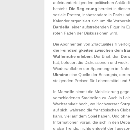
aufeinanderfolgenden politischen Ankün
besteht.
Die Regierung
bereitet in die
soziale Protest, insbesondere in Paris un
Kalender organisiert sich um die Vorberei
Bardella
, einer aufstrebenden Figur im 
roten Faden der Diskussionen wird.
Die Abonnenten von 24actualites.fr verf
die Feindseligkeiten zwischen dem Iran
Waffenruhe erleben
. Der Brief, den
Dona
hat, befeuert die Diskussionen und weckt 
Wiederaufleben der Spannungen im Nahen
Ukraine
eine Quelle der Besorgnis, dere
steigenden Preisen für Lebensmittel und 
In Marseille nimmt die Mobilisierung geg
verschiedenen Stadtteilen zu. Auch in Loi
Wachsamkeit hoch, wo Hochwasser Sorgen 
auf sich, während die französischen Club
kann, viel auf dem Spiel haben. Und ohne
Informationen voran, die sich in den Deba
große Trends, nichts entgeht der Tageso