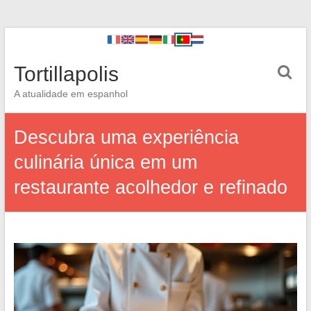
Tortillapolis
A atualidade em espanhol
Descubra uma experiência
culinária única em um
restaurante acolhedor e refinado