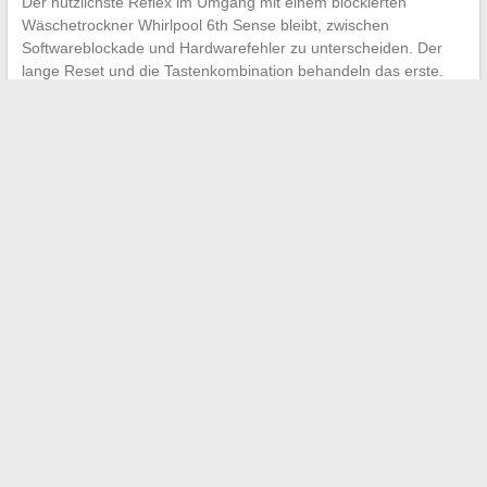
Der nützlichste Reflex im Umgang mit einem blockierten
Wäschetrockner Whirlpool 6th Sense bleibt, zwischen
Softwareblockade und Hardwarefehler zu unterscheiden. Der
lange Reset und die Tastenkombination behandeln das erste.
Das zweite erfordert eine Diagnose und ein neues Teil. Beides
zu verwechseln, bedeutet, Zeit mit einer Manipulation zu
verlieren, die nichts lösen kann.