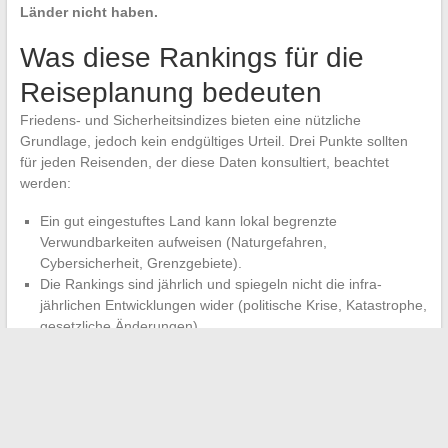
Länder nicht haben.
Was diese Rankings für die
Reiseplanung bedeuten
Friedens- und Sicherheitsindizes bieten eine nützliche
Grundlage, jedoch kein endgültiges Urteil. Drei Punkte sollten
für jeden Reisenden, der diese Daten konsultiert, beachtet
werden:
Ein gut eingestuftes Land kann lokal begrenzte
Verwundbarkeiten aufweisen (Naturgefahren,
Cybersicherheit, Grenzgebiete).
Die Rankings sind jährlich und spiegeln nicht die infra-
jährlichen Entwicklungen wider (politische Krise, Katastrophe,
gesetzliche Änderungen).
Die Daten zur digitalen Sicherheit fehlen in den wichtigsten
Indizes, was digitale Reisende bei der Risikobewertung
benachteiligt.
Den GPI mit konsularischen Berichten und Rückmeldungen