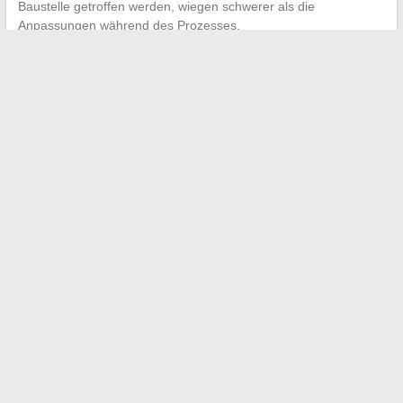
Baustelle getroffen werden, wiegen schwerer als die
Anpassungen während des Prozesses.
←
Praktischer Leitfaden für das erfolgreiche Einfügen eines
Fotos in ein Online-Kollaborationstool