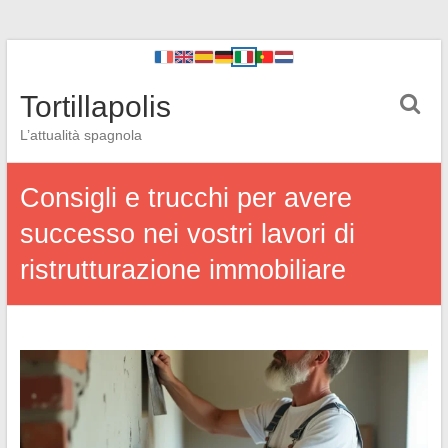
Tortillapolis
L’attualità spagnola
Consigli e trucchi per avere
successo nei vostri lavori di
ristrutturazione immobiliare