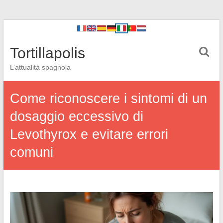
Tortillapolis
L’attualità spagnola
Come riconoscere i sintomi di un
dosaggio eccessivo di
Levothyrox e evitare errori
comuni