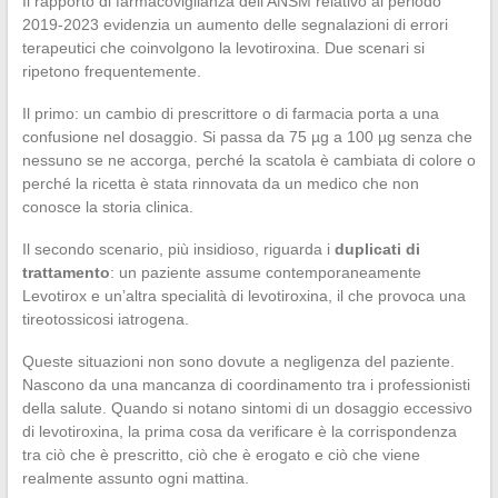
Il rapporto di farmacovigilanza dell’ANSM relativo al periodo
2019-2023 evidenzia un aumento delle segnalazioni di errori
terapeutici che coinvolgono la levotiroxina. Due scenari si
ripetono frequentemente.
Il primo: un cambio di prescrittore o di farmacia porta a una
confusione nel dosaggio. Si passa da 75 µg a 100 µg senza che
nessuno se ne accorga, perché la scatola è cambiata di colore o
perché la ricetta è stata rinnovata da un medico che non
conosce la storia clinica.
Il secondo scenario, più insidioso, riguarda i
duplicati di
trattamento
: un paziente assume contemporaneamente
Levotirox e un’altra specialità di levotiroxina, il che provoca una
tireotossicosi iatrogena.
Queste situazioni non sono dovute a negligenza del paziente.
Nascono da una mancanza di coordinamento tra i professionisti
della salute. Quando si notano sintomi di un dosaggio eccessivo
di levotiroxina, la prima cosa da verificare è la corrispondenza
tra ciò che è prescritto, ciò che è erogato e ciò che viene
realmente assunto ogni mattina.