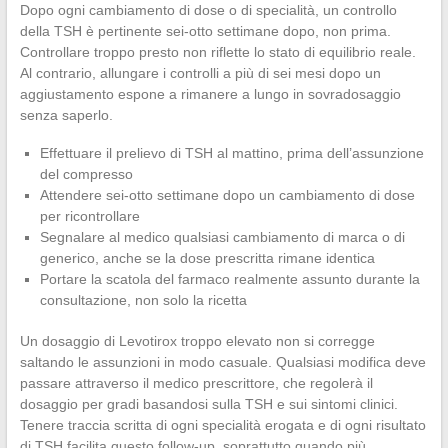
Dopo ogni cambiamento di dose o di specialità, un controllo
della TSH è pertinente sei-otto settimane dopo, non prima.
Controllare troppo presto non riflette lo stato di equilibrio reale.
Al contrario, allungare i controlli a più di sei mesi dopo un
aggiustamento espone a rimanere a lungo in sovradosaggio
senza saperlo.
Effettuare il prelievo di TSH al mattino, prima dell’assunzione
del compresso
Attendere sei-otto settimane dopo un cambiamento di dose
per ricontrollare
Segnalare al medico qualsiasi cambiamento di marca o di
generico, anche se la dose prescritta rimane identica
Portare la scatola del farmaco realmente assunto durante la
consultazione, non solo la ricetta
Un dosaggio di Levotirox troppo elevato non si corregge
saltando le assunzioni in modo casuale. Qualsiasi modifica deve
passare attraverso il medico prescrittore, che regolerà il
dosaggio per gradi basandosi sulla TSH e sui sintomi clinici.
Tenere traccia scritta di ogni specialità erogata e di ogni risultato
di TSH facilita questo follow-up, soprattutto quando più