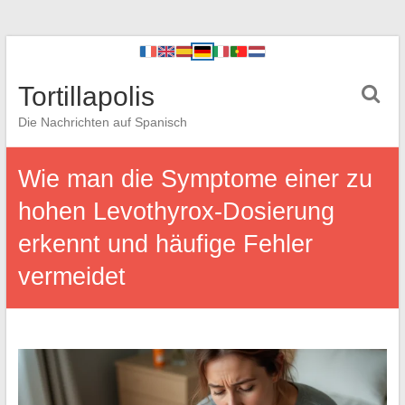
Tortillapolis
Die Nachrichten auf Spanisch
Wie man die Symptome einer zu
hohen Levothyrox-Dosierung
erkennt und häufige Fehler
vermeidet