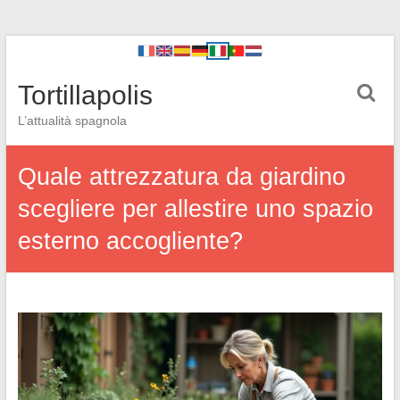
Tortillapolis
L’attualità spagnola
Quale attrezzatura da giardino
scegliere per allestire uno spazio
esterno accogliente?