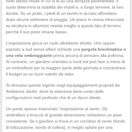
nello stesso modo in cui si fa su una terrazza pavimentata. Il
suolo determina la stabilità dei mobili e, a lungo termine, la loro
durata. Su un prato, i piedi di un tavolo in acciaio affondano
dopo alcune settimane di pioggia. Un piano in resina intrecciata
su struttura in alluminio resiste meglio a questo tipo di terreno
perché il suo peso rimane basso.
L’esposizione gioca un ruolo altrettanto diretto. Uno spazio
esposto a sud senza alberi richiede una
pergola bioclimatica o
una vela ombreggiante
prima ancora di pensare alla poltrona.
Al contrario, un giardino orientato a nord-est può fare a meno di
un ombrellone per la maggior parte della giornata e concentrare
il budget su un buon salotto da relax.
Si ritrovano queste logiche negli equipaggiamenti proposti da
Ambiance Jardin, dove la selezione tiene conto delle
configurazioni reali piuttosto che di un decor ideale.
Un punto spesso trascurato: l’esposizione al vento. Gli
ombrelloni a braccio di grande dimensione richiedono un peso
consistente. Se il giardino si trova in un corridoio di vento (fondo
di lottizzazione, bordo di collina), è meglio optare per una