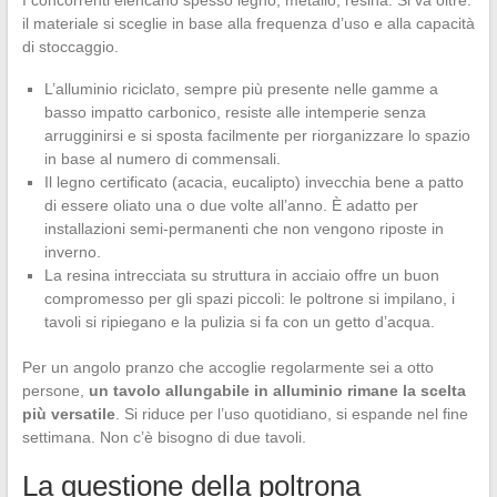
il materiale si sceglie in base alla frequenza d’uso e alla capacità
di stoccaggio.
L’alluminio riciclato, sempre più presente nelle gamme a
basso impatto carbonico, resiste alle intemperie senza
arrugginirsi e si sposta facilmente per riorganizzare lo spazio
in base al numero di commensali.
Il legno certificato (acacia, eucalipto) invecchia bene a patto
di essere oliato una o due volte all’anno. È adatto per
installazioni semi-permanenti che non vengono riposte in
inverno.
La resina intrecciata su struttura in acciaio offre un buon
compromesso per gli spazi piccoli: le poltrone si impilano, i
tavoli si ripiegano e la pulizia si fa con un getto d’acqua.
Per un angolo pranzo che accoglie regolarmente sei a otto
persone,
un tavolo allungabile in alluminio rimane la scelta
più versatile
. Si riduce per l’uso quotidiano, si espande nel fine
settimana. Non c’è bisogno di due tavoli.
La questione della poltrona