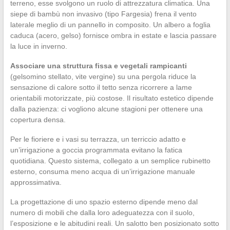
terreno, esse svolgono un ruolo di attrezzatura climatica. Una
siepe di bambù non invasivo (tipo Fargesia) frena il vento
laterale meglio di un pannello in composito. Un albero a foglia
caduca (acero, gelso) fornisce ombra in estate e lascia passare
la luce in inverno.
Associare una struttura fissa e vegetali rampicanti
(gelsomino stellato, vite vergine) su una pergola riduce la
sensazione di calore sotto il tetto senza ricorrere a lame
orientabili motorizzate, più costose. Il risultato estetico dipende
dalla pazienza: ci vogliono alcune stagioni per ottenere una
copertura densa.
Per le fioriere e i vasi su terrazza, un terriccio adatto e
un’irrigazione a goccia programmata evitano la fatica
quotidiana. Questo sistema, collegato a un semplice rubinetto
esterno, consuma meno acqua di un’irrigazione manuale
approssimativa.
La progettazione di uno spazio esterno dipende meno dal
numero di mobili che dalla loro adeguatezza con il suolo,
l’esposizione e le abitudini reali. Un salotto ben posizionato sotto