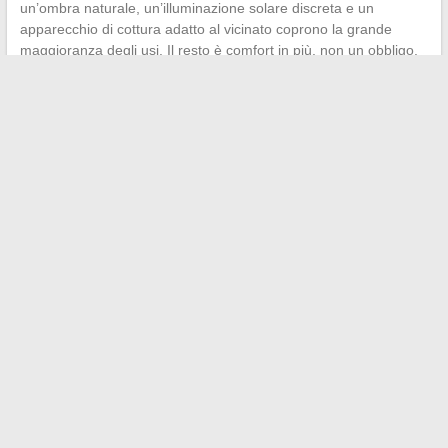
un’ombra naturale, un’illuminazione solare discreta e un
apparecchio di cottura adatto al vicinato coprono la grande
maggioranza degli usi. Il resto è comfort in più, non un obbligo.
←
10 idee di attività di stimolazione per favorire lo sviluppo
del bambino a 8 mesi