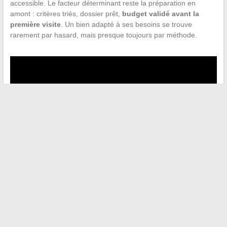
accessible. Le facteur déterminant reste la préparation en
amont : critères triés, dossier prêt,
budget validé avant la
première visite
. Un bien adapté à ses besoins se trouve
rarement par hasard, mais presque toujours par méthode.
←
Les clés pour adopter une mode éthique et responsable