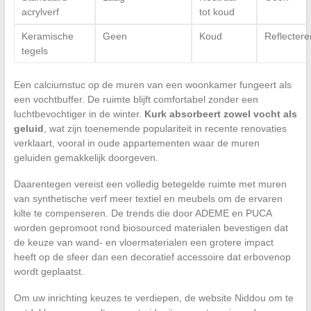
acrylverf
tot koud
Keramische
Geen
Koud
Reflecter
tegels
Een calciumstuc op de muren van een woonkamer fungeert als
een vochtbuffer. De ruimte blijft comfortabel zonder een
luchtbevochtiger in de winter.
Kurk absorbeert zowel vocht als
geluid
, wat zijn toenemende populariteit in recente renovaties
verklaart, vooral in oude appartementen waar de muren
geluiden gemakkelijk doorgeven.
Daarentegen vereist een volledig betegelde ruimte met muren
van synthetische verf meer textiel en meubels om de ervaren
kilte te compenseren. De trends die door ADEME en PUCA
worden gepromoot rond biosourced materialen bevestigen dat
de keuze van wand- en vloermaterialen een grotere impact
heeft op de sfeer dan een decoratief accessoire dat erbovenop
wordt geplaatst.
Om uw inrichting keuzes te verdiepen, de website Niddou om te