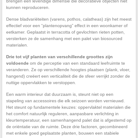
brengen een levendige dimensie die decoratieve objecten niet
kunnen reproduceren.
Dense bladvariëteiten (varens, pothos, calatheas) zijn het meest
effectief voor een “plantenopvang” effect in een woonkamer of
eetkamer. Geplaatst in terracotta of gevlochten rieten potten,
versterken ze de samenhang met een palet van biosourced
materialen.
Drie tot vijf planten van verschillende groottes zijn
voldoende
om de perceptie van een standaard leefruimte te
veranderen. Ze op verschillende hoogtes plaatsen (plank, vloer,
hangend) creëert een verticaliteit die de sfeer verrijkt zonder de
nuttige oppervlakken te verstoppen.
Een warm interieur dat duurzaam is, steunt niet op een
stapeling van accessoires die elk seizoen worden vernieuwd.
Het steunt op fundamentele keuzes: oppervlaktel materialen die
het comfort natuurlijk reguleren, aanpasbare verlichting in
kleurtemperatuur, een samenhangend palet dat is afgestemd op
de oriëntatie van de ruimte. Deze drie factoren, gecombineerd
met enkele goed geplaatste planten, bouwen een stabiele