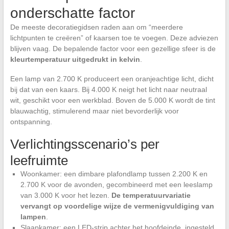
onderschatte factor
De meeste decoratiegidsen raden aan om “meerdere
lichtpunten te creëren” of kaarsen toe te voegen. Deze adviezen
blijven vaag. De bepalende factor voor een gezellige sfeer is de
kleurtemperatuur uitgedrukt in kelvin
.
Een lamp van 2.700 K produceert een oranjeachtige licht, dicht
bij dat van een kaars. Bij 4.000 K neigt het licht naar neutraal
wit, geschikt voor een werkblad. Boven de 5.000 K wordt de tint
blauwachtig, stimulerend maar niet bevorderlijk voor
ontspanning.
Verlichtingsscenario’s per
leefruimte
Woonkamer: een dimbare plafondlamp tussen 2.200 K en
2.700 K voor de avonden, gecombineerd met een leeslamp
van 3.000 K voor het lezen.
De temperatuurvariatie
vervangt op voordelige wijze de vermenigvuldiging van
lampen
.
Slaapkamer: een LED-strip achter het hoofdeinde, ingesteld