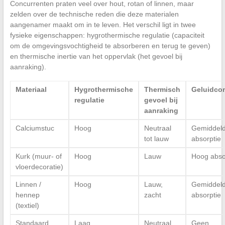
Concurrenten praten veel over hout, rotan of linnen, maar
zelden over de technische reden die deze materialen
aangenamer maakt om in te leven. Het verschil ligt in twee
fysieke eigenschappen: hygrothermische regulatie (capaciteit
om de omgevingsvochtigheid te absorberen en terug te geven)
en thermische inertie van het oppervlak (het gevoel bij
aanraking).
Materiaal
Hygrothermische
Thermisch
Geluidco
regulatie
gevoel bij
aanraking
Calciumstuc
Hoog
Neutraal
Gemiddel
tot lauw
absorptie
Kurk (muur- of
Hoog
Lauw
Hoog abso
vloerdecoratie)
Linnen /
Hoog
Lauw,
Gemiddel
hennep
zacht
absorptie
(textiel)
Standaard
Laag
Neutraal
Geen