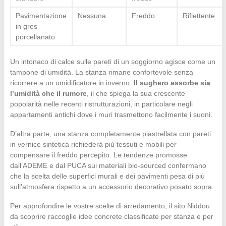
Pavimentazione
Nessuna
Freddo
Riflettente
in gres
porcellanato
Un intonaco di calce sulle pareti di un soggiorno agisce come un
tampone di umidità. La stanza rimane confortevole senza
ricorrere a un umidificatore in inverno.
Il sughero assorbe sia
l’umidità che il rumore
, il che spiega la sua crescente
popolarità nelle recenti ristrutturazioni, in particolare negli
appartamenti antichi dove i muri trasmettono facilmente i suoni.
D’altra parte, una stanza completamente piastrellata con pareti
in vernice sintetica richiederà più tessuti e mobili per
compensare il freddo percepito. Le tendenze promosse
dall’ADEME e dal PUCA sui materiali bio-sourced confermano
che la scelta delle superfici murali e dei pavimenti pesa di più
sull’atmosfera rispetto a un accessorio decorativo posato sopra.
Per approfondire le vostre scelte di arredamento, il sito Niddou
da scoprire raccoglie idee concrete classificate per stanza e per