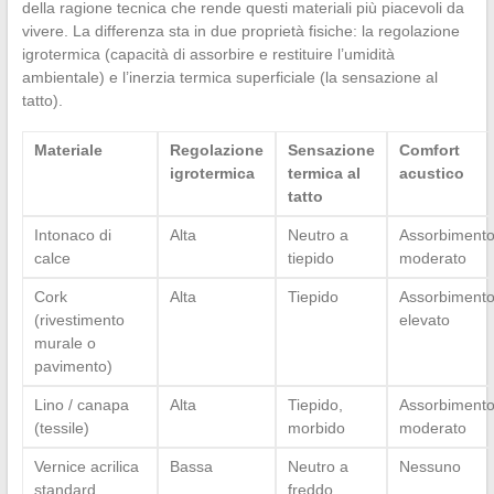
della ragione tecnica che rende questi materiali più piacevoli da
vivere. La differenza sta in due proprietà fisiche: la regolazione
igrotermica (capacità di assorbire e restituire l’umidità
ambientale) e l’inerzia termica superficiale (la sensazione al
tatto).
Materiale
Regolazione
Sensazione
Comfort
igrotermica
termica al
acustico
tatto
Intonaco di
Alta
Neutro a
Assorbiment
calce
tiepido
moderato
Cork
Alta
Tiepido
Assorbiment
(rivestimento
elevato
murale o
pavimento)
Lino / canapa
Alta
Tiepido,
Assorbiment
(tessile)
morbido
moderato
Vernice acrilica
Bassa
Neutro a
Nessuno
standard
freddo