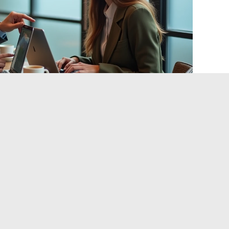
eldingsformaten en maximale
e belangrijkste pads
ingspad komt vaak voort uit een niet-ondersteund formaat
EG en PNG worden door bijna alle pads geaccepteerd
.
an terrein maar wordt door sommige oudere versies van