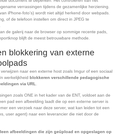
elde document te beperken. Het controleren van het
ngename verrassingen tijdens de gezamenlijke herziening.
 van iPhone-foto’s) wordt niet altijd herkend door webpads.
, of de telefoon instellen om direct in JPEG te
.
van de galerij naar de browser op sommige recente pads,
mportknop blijft de meest betrouwbare methode.
 blokkering van externe
oolpads
 verwijzen naar een externe host zoals Imgur of een sociaal
In werkelijkheid
blokkeren verschillende pedagogische
eeldingen via URL
.
ingen zoals ONE in het kader van de ENT, voldoet aan de
n pad een afbeelding laadt die op een externe server is
emer een verzoek naar deze server, wat kan leiden tot een
s, user agent) naar een leverancier die niet door de
lleen afbeeldingen die zijn geüpload en opgeslagen op