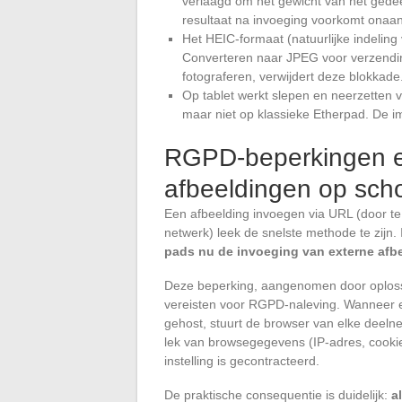
verlaagd om het gewicht van het gede
resultaat na invoeging voorkomt onaa
Het HEIC-formaat (natuurlijke indeling
Converteren naar JPEG voor verzending
fotograferen, verwijdert deze blokkade
Op tablet werkt slepen en neerzetten 
maar niet op klassieke Etherpad. De i
RGPD-beperkingen en
afbeeldingen op sch
Een afbeelding invoegen via URL (door te
netwerk) leek de snelste methode te zijn. 
pads nu de invoeging van externe afb
Deze beperking, aangenomen door oploss
vereisten voor RGPD-naleving. Wanneer ee
gehost, stuurt de browser van elke deeln
lek van browsegegevens (IP-adres, cookie
instelling is gecontracteerd.
De praktische consequentie is duidelijk:
a