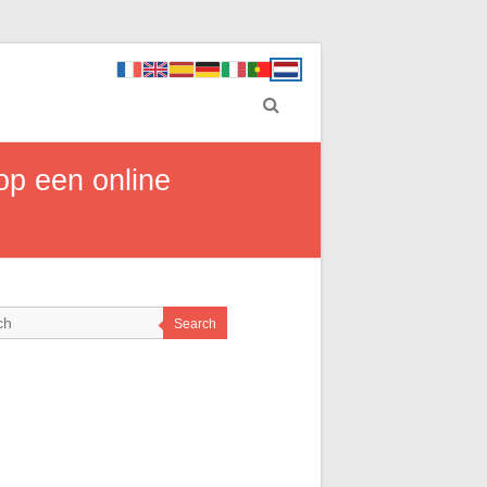
op een online
Search