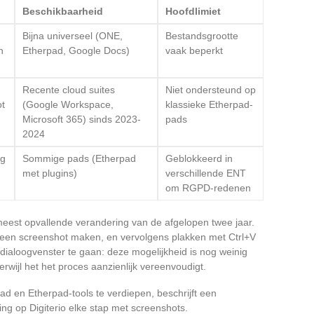
Beschikbaarheid
Hoofdlimiet
Bijna universeel (ONE,
Bestandsgrootte
n
Etherpad, Google Docs)
vaak beperkt
Recente cloud suites
Niet ondersteund op
ot
(Google Workspace,
klassieke Etherpad-
Microsoft 365) sinds 2023-
pads
2024
ng
Sommige pads (Etherpad
Geblokkeerd in
met plugins)
verschillende ENT
om RGPD-redenen
 meest opvallende verandering van de afgelopen twee jaar.
f een screenshot maken, en vervolgens plakken met Ctrl+V
dialoogvenster te gaan: deze mogelijkheid is nog weinig
rwijl het het proces aanzienlijk vereenvoudigt.
 en Etherpad-tools te verdiepen, beschrijft een
ging op Digiterio elke stap met screenshots.