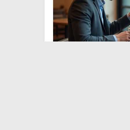
Geaccepteerde afbe
bestandsgrootte op d
Een mislukte invoeging op een samenwerk
of een te groot bestand.
De formaten JP
Het WebP-formaat, dat lichter is, wint a
Etherpad geweigerd.