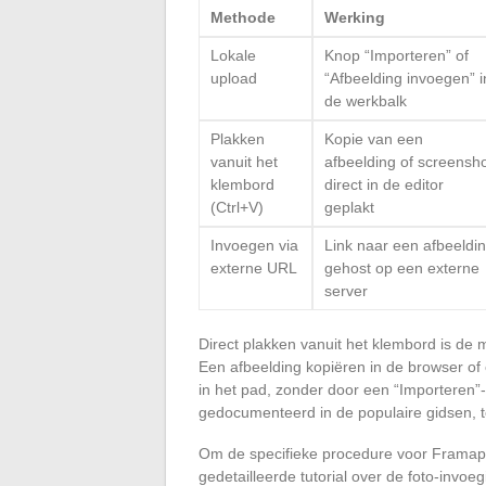
Methode
Werking
Lokale
Knop “Importeren” of
upload
“Afbeelding invoegen” i
de werkbalk
Plakken
Kopie van een
vanuit het
afbeelding of screensh
klembord
direct in de editor
(Ctrl+V)
geplakt
Invoegen via
Link naar een afbeeldi
externe URL
gehost op een externe
server
Direct plakken vanuit het klembord is de
Een afbeelding kopiëren in de browser o
in het pad, zonder door een “Importeren”-
gedocumenteerd in de populaire gidsen, te
Om de specifieke procedure voor Framapad
gedetailleerde tutorial over de foto-invoe